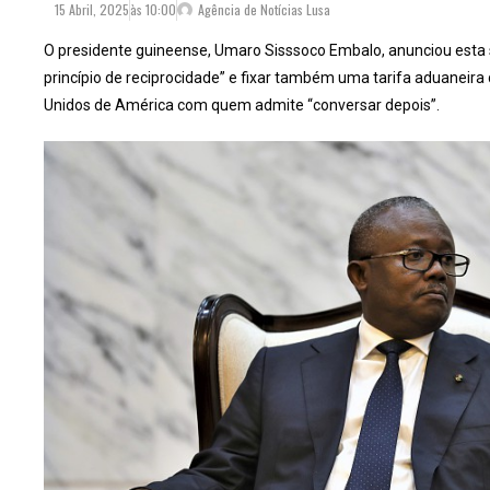
15 Abril, 2025
às
10:00
Agência de Notícias Lusa
O presidente guineense, Umaro Sisssoco Embalo, anunciou esta s
princípio de reciprocidade” e fixar também uma tarifa aduaneir
Unidos de América com quem admite “conversar depois”.