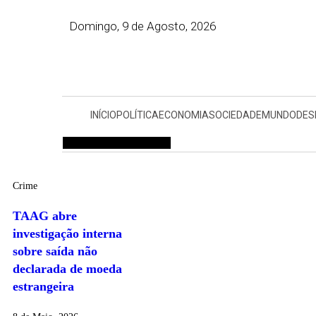
Domingo, 9 de Agosto, 2026
INÍCIO
POLÍTICA
ECONOMIA
SOCIEDADE
MUNDO
DES
Hamburger Toggle Menu
Crime
TAAG abre
investigação interna
sobre saída não
declarada de moeda
estrangeira