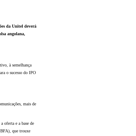
ões da Unitel deverá
olsa angolana,
ativo, à semelhança
para o sucesso do IPO
omunicações, mais de
a oferta e a base de
(BFA), que trouxe