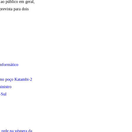
ao público em geral,
prevista para dois
informático
e no poço Katambi-2
inistro
-Sul
 rede na véspera da