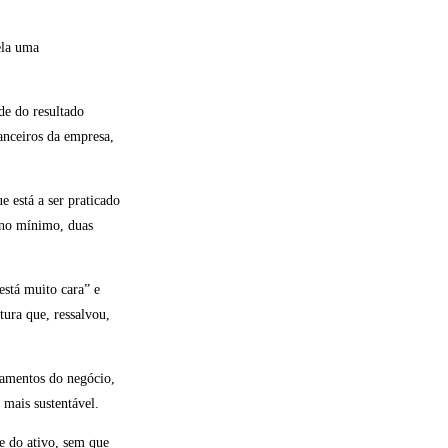
ela uma
de do resultado
nanceiros da empresa,
 está a ser praticado
 no mínimo, duas
está muito cara” e
tura que, ressalvou,
damentos do negócio,
 mais sustentável.
de do ativo, sem que