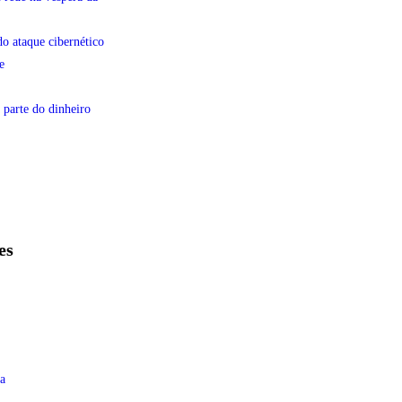
do ataque cibernético
e
 parte do dinheiro
es
a