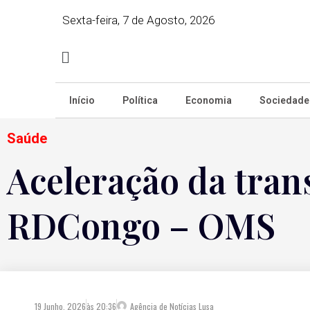
Sexta-feira, 7 de Agosto, 2026
Início
Política
Economia
Sociedade
Saúde
Aceleração da tran
RDCongo – OMS
19 Junho, 2026
às
20:36
Agência de Notícias Lusa