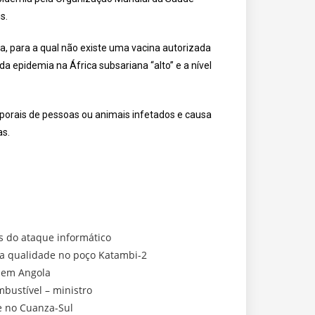
s.
a, para a qual não existe uma vacina autorizada
a epidemia na África subsariana “alto” e a nível
orporais de pessoas ou animais infetados e causa
as.
s do ataque informático
oa qualidade no poço Katambi-2
r em Angola
bustível – ministro
e no Cuanza-Sul