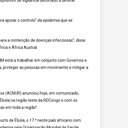
positivo de vigilância destinado a detetar
ara apoiar o controlo” da epidemia que se
ara a contenção de doenças infecciosas”, disse
rica e África Austral.
OIM está a trabalhar em conjunto com Governos e
a, proteger as pessoas em movimento e mitigar a
os (ACNUR) anunciou hoje, em comunicado,
bola na região leste da RDCongo e com os
as em toda a região”.
rto de Ébola, o 17.ª neste país africano com
epidemia pela Organização Mundial da Saúde