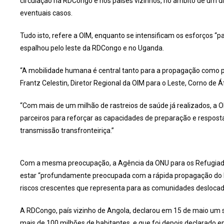
circulação na RDCongo e nos países vizinhos, no âmbito de um dis
eventuais casos.
Tudo isto, refere a OIM, enquanto se intensificam os esforços “p
espalhou pelo leste da RDCongo e no Uganda.
“A mobilidade humana é central tanto para a propagação como p
Frantz Celestin, Diretor Regional da OIM para o Leste, Corno de Áf
“Com mais de um milhão de rastreios de saúde já realizados, a 
parceiros para reforçar as capacidades de preparação e respost
transmissão transfronteiriça.”
Com a mesma preocupação, a Agência da ONU para os Refugiad
estar “profundamente preocupada com a rápida propagação do É
riscos crescentes que representa para as comunidades deslocad
A RDCongo, país vizinho de Angola, declarou em 15 de maio um su
mais de 100 milhões de habitantes, e que foi depois declarado 