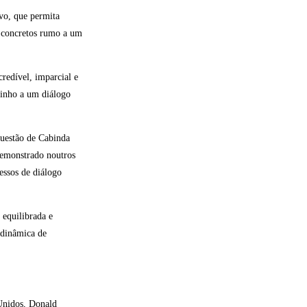
ivo, que permita
s concretos rumo a um
redível, imparcial e
aminho a um diálogo
uestão de Cabinda
demonstrado noutros
essos de diálogo
equilibrada e
 dinâmica de
Unidos, Donald