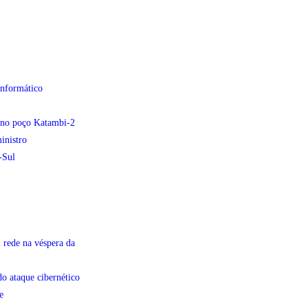
informático
e no poço Katambi-2
inistro
-Sul
 rede na véspera da
do ataque cibernético
e