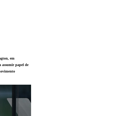
ngton, em
a assumir papel de
 movimento