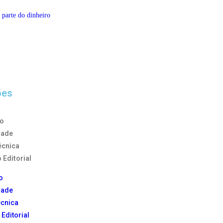
 parte do dinheiro
ões
to
dade
écnica
 Editorial
o
dade
écnica
 Editorial