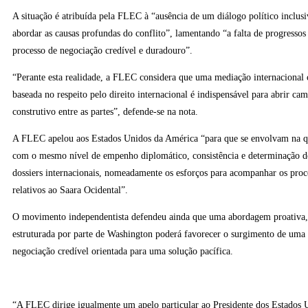
A situação é atribuída pela FLEC à “ausência de um diálogo político inclus
abordar as causas profundas do conflito”, lamentando “a falta de progresso
processo de negociação credível e duradouro”.
“Perante esta realidade, a FLEC considera que uma mediação internacional c
baseada no respeito pelo direito internacional é indispensável para abrir c
construtivo entre as partes”, defende-se na nota.
A FLEC apelou aos Estados Unidos da América “para que se envolvam na q
com o mesmo nível de empenho diplomático, consistência e determinação 
dossiers internacionais, nomeadamente os esforços para acompanhar os proc
relativos ao Saara Ocidental”.
O movimento independentista defendeu ainda que uma abordagem proativa, 
estruturada por parte de Washington poderá favorecer o surgimento de uma
negociação credível orientada para uma solução pacífica.
“A FLEC dirige igualmente um apelo particular ao Presidente dos Estados 