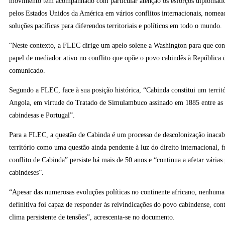
movimento tem acompanhado com particular atenção os esforços diplomáti
pelos Estados Unidos da América em vários conflitos internacionais, nome
soluções pacíficas para diferendos territoriais e políticos em todo o mundo.
“Neste contexto, a FLEC dirige um apelo solene a Washington para que co
papel de mediador ativo no conflito que opõe o povo cabindês à República 
comunicado.
Segundo a FLEC, face à sua posição histórica, “Cabinda constitui um territó
Angola, em virtude do Tratado de Simulambuco assinado em 1885 entre as 
cabindesas e Portugal”.
Para a FLEC, a questão de Cabinda é um processo de descolonização inacab
território como uma questão ainda pendente à luz do direito internacional, 
conflito de Cabinda” persiste há mais de 50 anos e “continua a afetar várias
cabindeses”.
“Apesar das numerosas evoluções políticas no continente africano, nenhuma 
definitiva foi capaz de responder às reivindicações do povo cabindense, co
clima persistente de tensões”, acrescenta-se no documento.