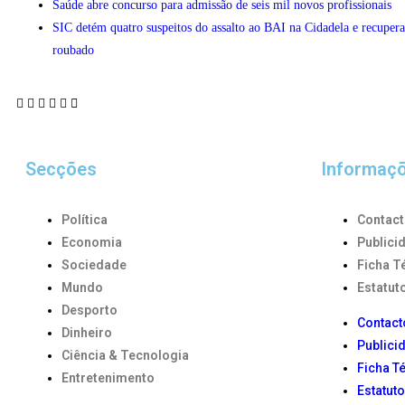
Saúde abre concurso para admissão de seis mil novos profissionais
SIC detém quatro suspeitos do assalto ao BAI na Cidadela e recupera
roubado
Secções
Informaç
Política
Contac
Economia
Publici
Sociedade
Ficha T
Mundo
Estatuto
Desporto
Contact
Dinheiro
Publici
Ciência & Tecnologia
Ficha T
Entretenimento
Estatuto