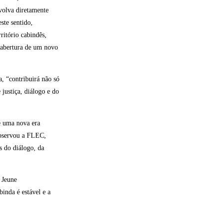
volva diretamente
ste sentido,
ritório cabindês,
 abertura de um novo
, “contribuirá não só
justiça, diálogo e do
e uma nova era
 observou a FLEC,
s do diálogo, da
 Jeune
binda é estável e a