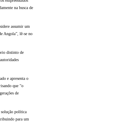
cos empreendidos
adamente na busca de
nsidere assumir um
de Angola”, lê-se no
rio distinto de
autoridades
ado e apresenta o
frisando que “o
 gerações de
solução política
ntribuindo para um