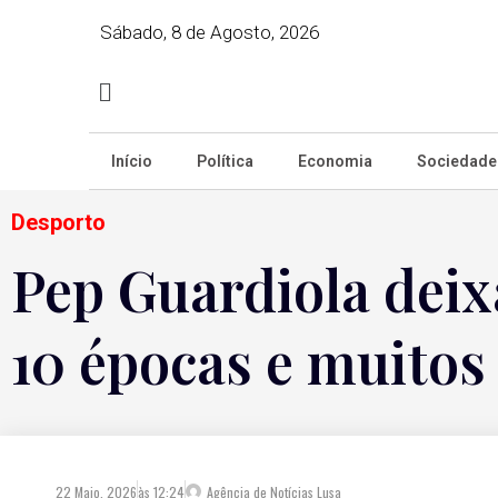
Sábado, 8 de Agosto, 2026
Início
Política
Economia
Sociedade
Desporto
Pep Guardiola deix
10 épocas e muitos 
22 Maio, 2026
às
12:24
Agência de Notícias Lusa