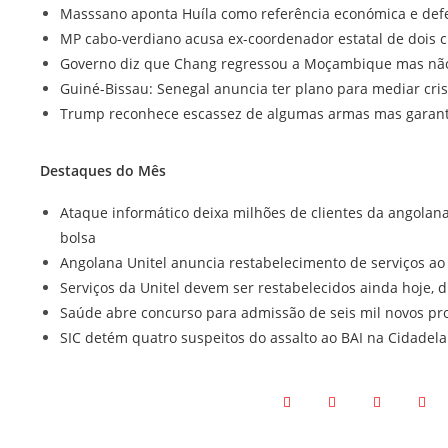
Masssano aponta Huíla como referência económica e defe
MP cabo-verdiano acusa ex-coordenador estatal de dois 
Governo diz que Chang regressou a Moçambique mas não s
Guiné-Bissau: Senegal anuncia ter plano para mediar crise
Trump reconhece escassez de algumas armas mas garant
Destaques do Mês
Ataque informático deixa milhões de clientes da angolan
bolsa
Angolana Unitel anuncia restabelecimento de serviços ao
Serviços da Unitel devem ser restabelecidos ainda hoje, d
Saúde abre concurso para admissão de seis mil novos pro
SIC detém quatro suspeitos do assalto ao BAI na Cidadel