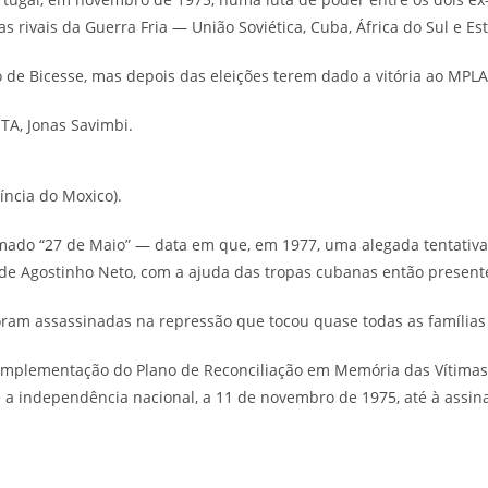
s rivais da Guerra Fria — União Soviética, Cuba, África do Sul e E
de Bicesse, mas depois das eleições terem dado a vitória ao MPLA
TA, Jonas Savimbi.
íncia do Moxico).
hamado “27 de Maio” — data em que, em 1977, uma alegada tentativ
o de Agostinho Neto, com a ajuda das tropas cubanas então presen
oram assassinadas na repressão que tocou quase todas as famílias
a Implementação do Plano de Reconciliação em Memória das Vítima
e a independência nacional, a 11 de novembro de 1975, até à assin