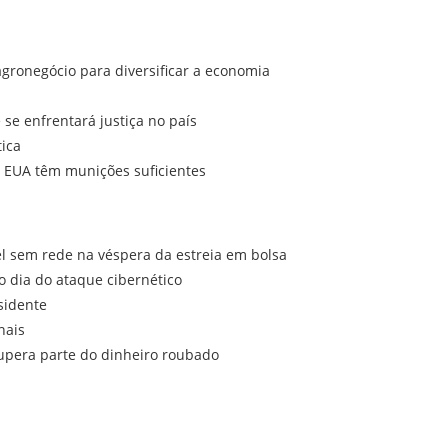
ronegócio para diversificar a economia
e enfrentará justiça no país
tica
EUA têm munições suficientes
el sem rede na véspera da estreia em bolsa
o dia do ataque cibernético
sidente
nais
cupera parte do dinheiro roubado