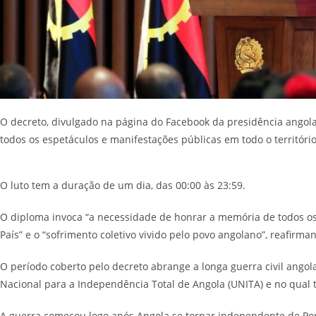
O decreto, divulgado na página do Facebook da presidência angola
todos os espetáculos e manifestações públicas em todo o territór
O luto tem a duração de um dia, das 00:00 às 23:59.
O diploma invoca “a necessidade de honrar a memória de todos os
País” e o “sofrimento coletivo vivido pelo povo angolano”, reafirma
O período coberto pelo decreto abrange a longa guerra civil ango
Nacional para a Independência Total de Angola (UNITA) e no qual 
A guerra começou logo após Angola se tornar independente de Po