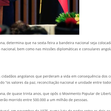
na, determina que na sexta-feira a bandeira nacional seja coloca
io nacional, bem como nas missões diplomáticas e consulares angol
 cidadãos angolanos que perderam a vida em consequência dos con
ndo “os valores da paz, reconciliação nacional e unidade entre todo
lana, de quase trinta anos, que opôs o Movimento Popular de Liber
terão morrido entre 500.000 a um milhão de pessoas.
rtugal, em novembro de 1975, numa luta de poder entre os dois e