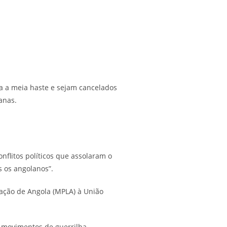
da a meia haste e sejam cancelados
anas.
flitos políticos que assolaram o
s os angolanos”.
tação de Angola (MPLA) à União
x-movimentos de guerrilha