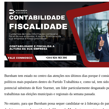
Burnham tem estado no centro das atenções nos últimos dias porque é cons
políticos mais populares dentro do Partido Trabalhista e, como tal, tem s
potencial substituto de Keir Starmer, um líder particularmente desgastado p
trabalhistas nas eleições municipais e regionais da semana passada.
No entanto, para que Burnham possa sequer candidatar-se à liderança do par