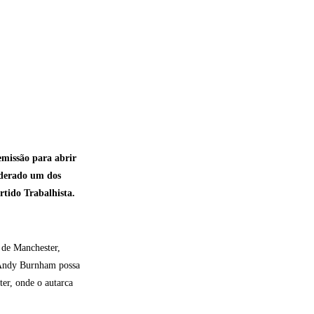
missão para abrir
iderado um dos
rtido Trabalhista.
o de Manchester,
 Andy Burnham possa
er, onde o autarca