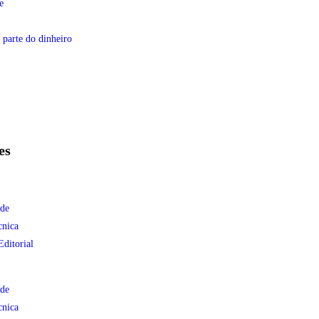
e
 parte do dinheiro
es
ade
cnica
Editorial
ade
cnica