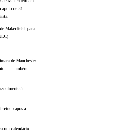
ar de Makerfield em
o apoio de 81
ista.
 de Makerfield, para
(NEC).
Câmara de Manchester
Denton — também
essoalmente à
obretudo após a
ou um calendário