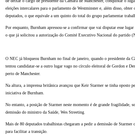
de deixar o cargo de presidente da Câmara de Manchester, conquistar o lug
eleições intercalares para o parlamento de Westminster e, além disso, obter 
deputados, o que equivale a um quinto do total do grupo parlamentar trabalh
Por enquanto, Burnham apressou-se a confirmar que vai disputar esse lugar
o que já solicitou a autorização do Comité Executivo Nacional do partido 
O NEC já bloqueou Burnham no final de janeiro, quando o presidente da 
tentou candidatar-se a outro lugar vago no círculo eleitoral de Gordon e 
perto de Manchester.
Na altura, a imprensa britânica avançou que Keir Starmer se tinha oposto p
iniciativa de Burnham.
No entanto, a posição de Starmer neste momento é de grande fragilidade, s
demissão do ministro da Saúde, Wes Streeting.
Mais de 80 deputados trabalhistas chegaram a pedir a demissão de Starmer 
para facilitar a transição.