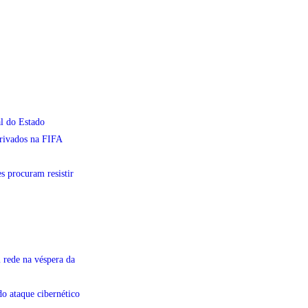
l do Estado
privados na FIFA
s procuram resistir
 rede na véspera da
do ataque cibernético