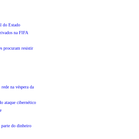
l do Estado
privados na FIFA
s procuram resistir
 rede na véspera da
do ataque cibernético
e
 parte do dinheiro