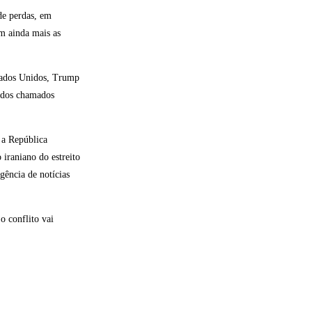
 de perdas, em
m ainda mais as
stados Unidos, Trump
a dos chamados
 a República
 iraniano do estreito
ência de notícias
o conflito vai