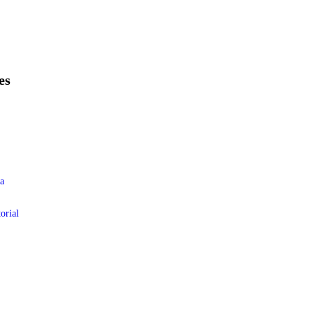
es
a
orial