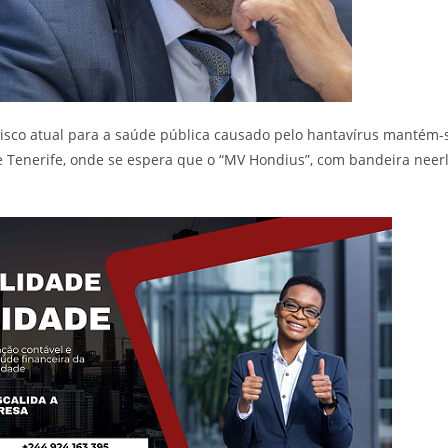
risco atual para a saúde pública causado pelo hantavírus mantém
e Tenerife, onde se espera que o “MV Hondius”, com bandeira ne