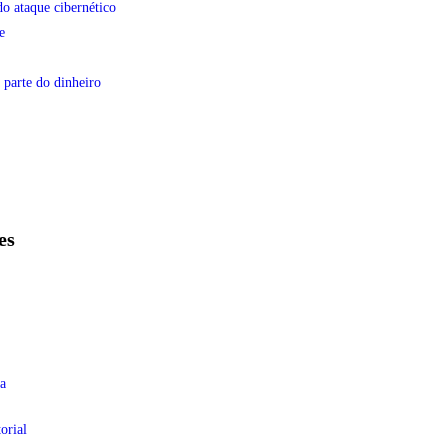
do ataque cibernético
e
 parte do dinheiro
es
a
orial