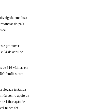
divulgada uma lista
rovíncias do país,
es de
mas e promover
 e 04 de abril de
s de 316 vítimas em
 500 famílias com
 alegada tentativa
rimida com o apoio de
r de Libertação de
tal nunca foi