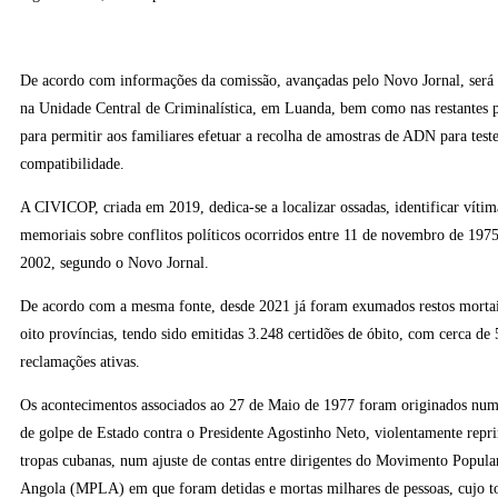
De acordo com informações da comissão, avançadas pelo Novo Jornal, será 
na Unidade Central de Criminalística, em Luanda, bem como nas restantes p
para permitir aos familiares efetuar a recolha de amostras de ADN para test
compatibilidade.
A CIVICOP, criada em 2019, dedica-se a localizar ossadas, identificar víti
memoriais sobre conflitos políticos ocorridos entre 11 de novembro de 1975
2002, segundo o Novo Jornal.
De acordo com a mesma fonte, desde 2021 já foram exumados restos mortai
oito províncias, tendo sido emitidas 3.248 certidões de óbito, com cerca de
reclamações ativas.
Os acontecimentos associados ao 27 de Maio de 1977 foram originados numa
de golpe de Estado contra o Presidente Agostinho Neto, violentamente rep
tropas cubanas, num ajuste de contas entre dirigentes do Movimento Popula
Angola (MPLA) em que foram detidas e mortas milhares de pessoas, cujo to