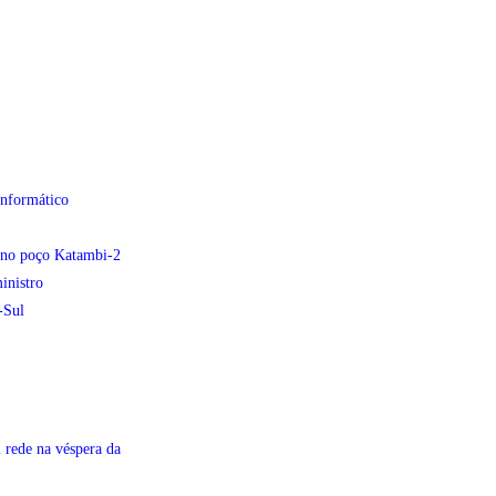
informático
e no poço Katambi-2
inistro
-Sul
 rede na véspera da