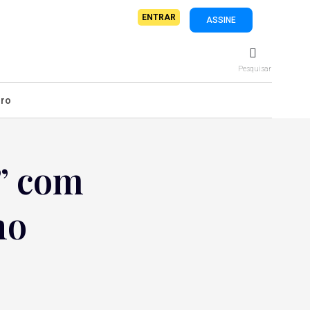
ENTRAR
ASSINE
Pesquisar
iro
” com
no