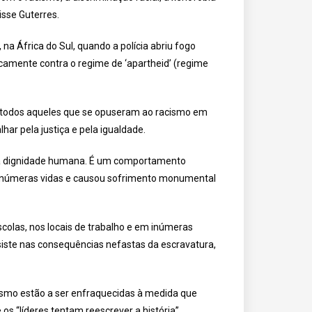
isse Guterres.
na África do Sul, quando a polícia abriu fogo
camente contra o regime de ‘apartheid’ (regime
s todos aqueles que se opuseram ao racismo em
r pela justiça e pela igualdade.
 da dignidade humana. É um comportamento
u inúmeras vidas e causou sofrimento monumental
colas, nos locais de trabalho e em inúmeras
rsiste nas consequências nefastas da escravatura,
ismo estão a ser enfraquecidas à medida que
os “líderes tentam reescrever a história”,