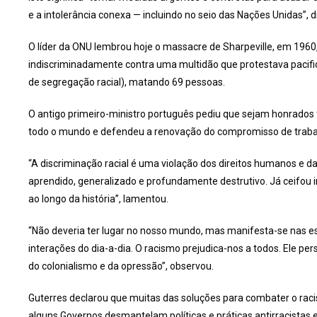
e a intolerância conexa — incluindo no seio das Nações Unidas”, d
O líder da ONU lembrou hoje o massacre de Sharpeville, em 1960, 
indiscriminadamente contra uma multidão que protestava pacifi
de segregação racial), matando 69 pessoas.
O antigo primeiro-ministro português pediu que sejam honrado
todo o mundo e defendeu a renovação do compromisso de trabalha
“A discriminação racial é uma violação dos direitos humanos e
aprendido, generalizado e profundamente destrutivo. Já ceifo
ao longo da história”, lamentou.
“Não deveria ter lugar no nosso mundo, mas manifesta-se nas es
interações do dia-a-dia. O racismo prejudica-nos a todos. Ele pe
do colonialismo e da opressão”, observou.
Guterres declarou que muitas das soluções para combater o rac
alguns Governos desmantelam políticas e práticas antirracistas e 