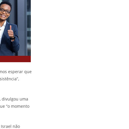
emos esperar que
istência”,
, divulgou uma
 que “o momento
Israel não