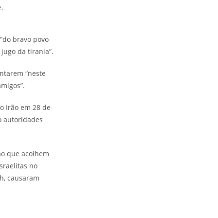
e.
“do bravo povo
jugo da tirania”.
antarem “neste
amigos”.
 o Irão em 28 de
o autoridades
ião que acolhem
raelitas no
ah, causaram