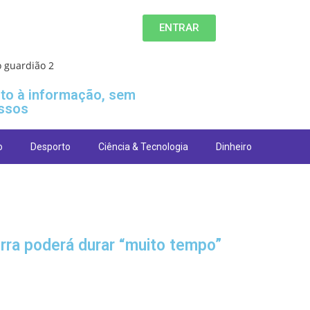
ENTRAR
ito à informação, sem
ssos
o
Desporto
Ciência & Tecnologia
Dinheiro
erra poderá durar “muito tempo”