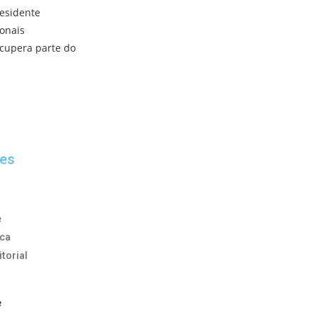
residente
ionais
ecupera parte do
es
e
ica
itorial
e