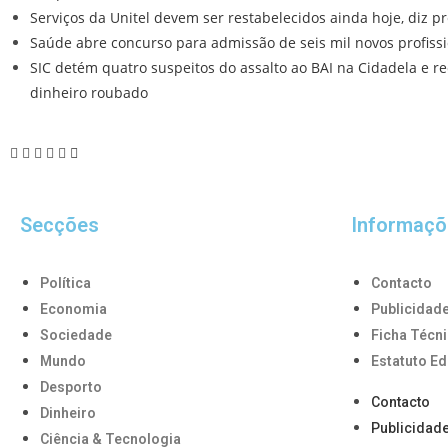
Serviços da Unitel devem ser restabelecidos ainda hoje, diz p
Saúde abre concurso para admissão de seis mil novos profiss
SIC detém quatro suspeitos do assalto ao BAI na Cidadela e r
dinheiro roubado
Secções
Informaçõ
Política
Contacto
Economia
Publicidad
Sociedade
Ficha Técn
Mundo
Estatuto Ed
Desporto
Contacto
Dinheiro
Publicidad
Ciência & Tecnologia