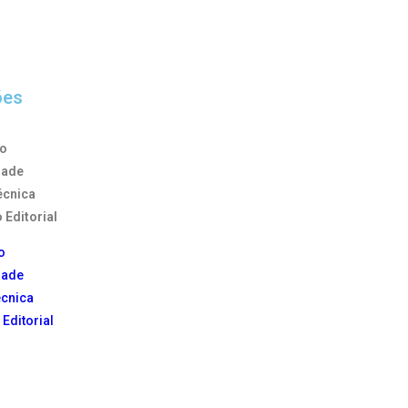
ões
to
dade
écnica
 Editorial
o
dade
écnica
 Editorial