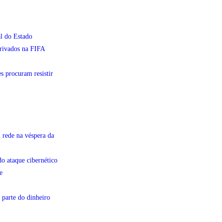
l do Estado
privados na FIFA
s procuram resistir
 rede na véspera da
do ataque cibernético
e
 parte do dinheiro