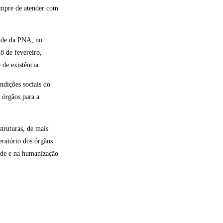
sempre de atender com
aúde da PNA, no
8 de fevereiro,
de existência.
ndições sociais do
s órgãos para a
truturas, de mais
eratório dos órgãos
dade e na humanização