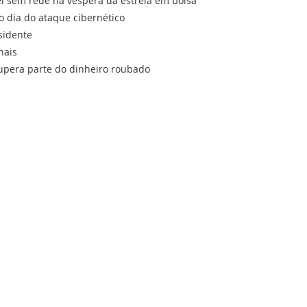
el sem rede na véspera da estreia em bolsa
o dia do ataque cibernético
sidente
nais
cupera parte do dinheiro roubado