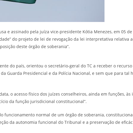
usa e assinado pela juíza vice-presidente Kótia Menezes, em 05 d
idade” do projeto de lei de revogação da lei interpretativa relativ
posição deste órgão de soberania”.
nte do país, orientou o secretário-geral do TC a receber o recurso
os da Guarda Presidencial e da Polícia Nacional, e sem que para ta
ata, o acesso físico dos juízes conselheiros, ainda em funções, às
ício da função jurisdicional constitucional”.
 do funcionamento normal de um órgão de soberania, constitucio
teção da autonomia funcional do Tribunal e a preservação de eficá