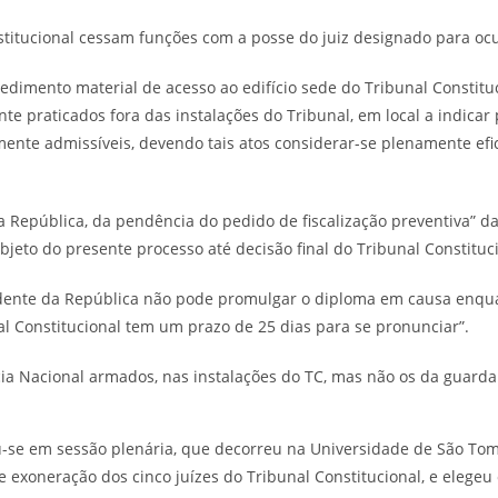
titucional cessam funções com a posse do juiz designado para ocup
dimento material de acesso ao edifício sede do Tribunal Constituci
e praticados fora das instalações do Tribunal, em local a indicar 
ente admissíveis, devendo tais atos considerar-se plenamente efic
 República, da pendência do pedido de fiscalização preventiva” da 
eto do presente processo até decisão final do Tribunal Constituci
sidente da República não pode promulgar o diploma em causa enqua
al Constitucional tem um prazo de 25 dias para se pronunciar”.
cia Nacional armados, nas instalações do TC, mas não os da guarda
-se em sessão plenária, que decorreu na Universidade de São Tomé e
e exoneração dos cinco juízes do Tribunal Constitucional, e elegeu