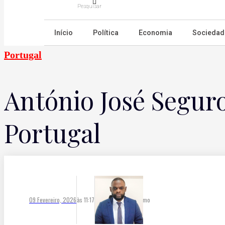
Pesquisar
Início
Política
Economia
Sociedad
Portugal
António José Seguro
Portugal
09 Fevereiro, 2026
às
11:17
José Luís Mussemo