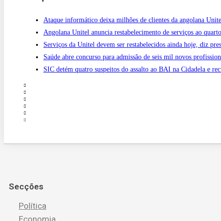
Ataque informático deixa milhões de clientes da angolana Unite
Angolana Unitel anuncia restabelecimento de serviços ao quarto
Serviços da Unitel devem ser restabelecidos ainda hoje, diz pre
Saúde abre concurso para admissão de seis mil novos profission
SIC detém quatro suspeitos do assalto ao BAI na Cidadela e re
Secções
Política
Economia