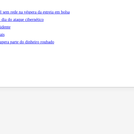
l sem rede na véspera da estreia em bolsa
 dia do ataque cibernético
sidente
ais
cupera parte do dinheiro roubado