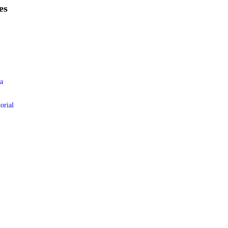
es
a
orial