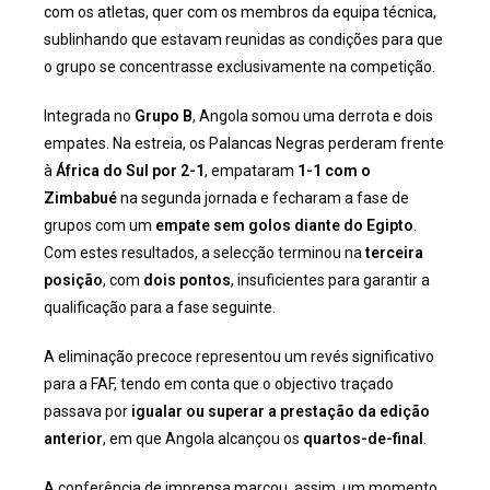
com os atletas, quer com os membros da equipa técnica,
sublinhando que estavam reunidas as condições para que
o grupo se concentrasse exclusivamente na competição.
Integrada no
Grupo B
, Angola somou uma derrota e dois
empates. Na estreia, os Palancas Negras perderam frente
à
África do Sul por 2-1
, empataram
1-1 com o
Zimbabué
na segunda jornada e fecharam a fase de
grupos com um
empate sem golos diante do Egipto
.
Com estes resultados, a selecção terminou na
terceira
posição
, com
dois pontos
, insuficientes para garantir a
qualificação para a fase seguinte.
A eliminação precoce representou um revés significativo
para a FAF, tendo em conta que o objectivo traçado
passava por
igualar ou superar a prestação da edição
anterior
, em que Angola alcançou os
quartos-de-final
.
A conferência de imprensa marcou, assim, um momento