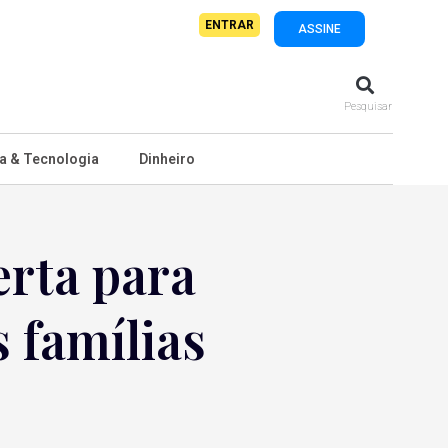
ENTRAR
ASSINE
Pesquisar
a & Tecnologia
Dinheiro
erta para
s famílias