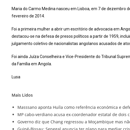
Maria do Carmo Medina nasceu em Lisboa, em 7 de dezembro d
fevereiro de 2014.
Foi a primeira mulher a abrir um escritório de advocacia em Ango
destacou-se na defesa de presos políticos a partir de 1959, inc
julgamento coletivo de nacionalistas angolanos acusados de atos
Foi ainda Juíza Conselheira e Vice-Presidente do Tribunal Supre
da Família em Angola.
Lusa
Mais Lidos
Masssano aponta Huíla como referência económica e defe
MP cabo-verdiano acusa ex-coordenador estatal de dois 
Governo diz que Chang regressou a Moçambique mas não s
Guiné-Bissau: Senegal anuncia ter plano para mediar crise