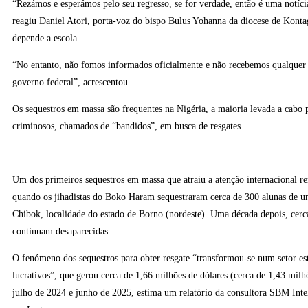
“Rezámos e esperámos pelo seu regresso, se for verdade, então é uma notíci
reagiu Daniel Atori, porta-voz do bispo Bulus Yohanna da diocese de Konta
depende a escola.
“No entanto, não fomos informados oficialmente e não recebemos qualquer 
governo federal”, acrescentou.
Os sequestros em massa são frequentes na Nigéria, a maioria levada a cabo
criminosos, chamados de “bandidos”, em busca de resgates.
Um dos primeiros sequestros em massa que atraiu a atenção internacional r
quando os jihadistas do Boko Haram sequestraram cerca de 300 alunas de u
Chibok, localidade do estado de Borno (nordeste). Uma década depois, cerc
continuam desaparecidas.
O fenómeno dos sequestros para obter resgate “transformou-se num setor es
lucrativos”, que gerou cerca de 1,66 milhões de dólares (cerca de 1,43 milh
julho de 2024 e junho de 2025, estima um relatório da consultora SBM Inte