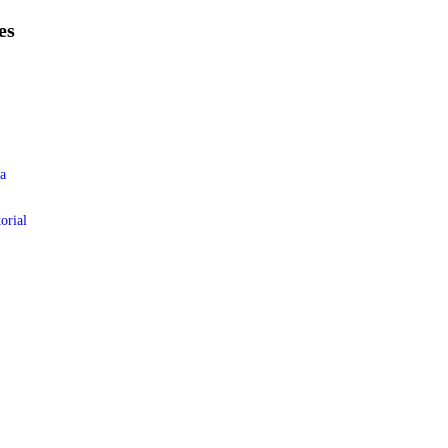
es
a
orial