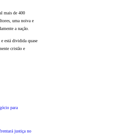
al mais de 400
ltores, uma noiva e
damente a nação.
e está dividida quase
ente cristão e
gócio para
entará justiça no