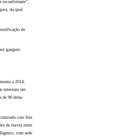
a reconfortante”,
gora, da qual
notificação do
 por gangues
emonta a 2014,
m internato em
a de 90 delas
truturado com fins
ões de euros) entre
lligence, com sede