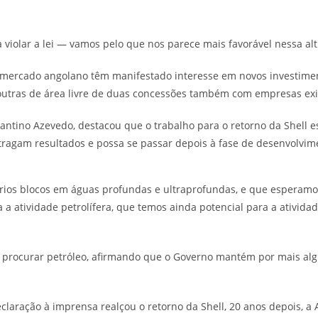
ar a lei — vamos pelo que nos parece mais favorável nessa altur
 mercado angolano têm manifestado interesse em novos investimen
outras de área livre de duas concessões também com empresas exi
mantino Azevedo, destacou que o trabalho para o retorno da Shell 
 tragam resultados e possa se passar depois à fase de desenvolvim
vários blocos em águas profundas e ultraprofundas, e que esperamo
 a atividade petrolífera, que temos ainda potencial para a ativid
 é procurar petróleo, afirmando que o Governo mantém por mais al
claração à imprensa realçou o retorno da Shell, 20 anos depois, a