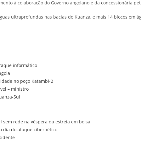
mento à colaboração do Governo angolano e da concessionária petr
 águas ultraprofundas nas bacias do Kuanza, e mais 14 blocos em 
taque informático
ngola
alidade no poço Katambi-2
el – ministro
Cuanza-Sul
el sem rede na véspera da estreia em bolsa
o dia do ataque cibernético
sidente