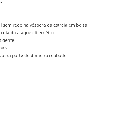
15
el sem rede na véspera da estreia em bolsa
o dia do ataque cibernético
sidente
nais
cupera parte do dinheiro roubado