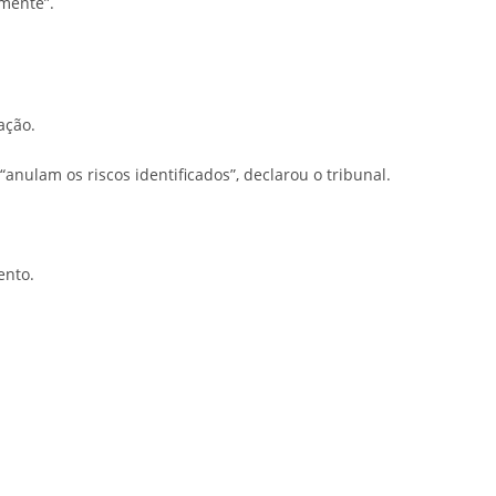
mente”.
ação.
nulam os riscos identificados”, declarou o tribunal.
ento.