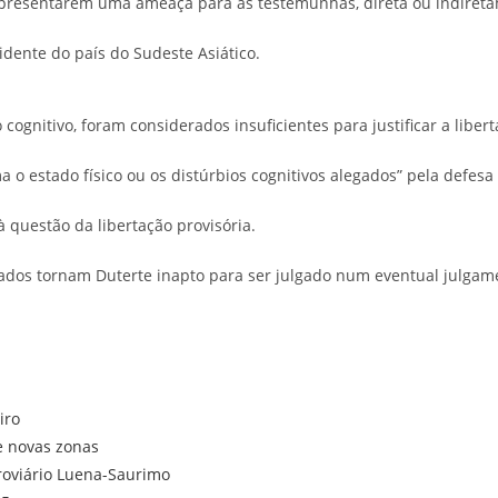
representarem uma ameaça para as testemunhas, direta ou indireta
idente do país do Sudeste Asiático.
ognitivo, foram considerados insuficientes para justificar a libert
estado físico ou os distúrbios cognitivos alegados” pela defesa “a
 questão da libertação provisória.
ados tornam Duterte inapto para ser julgado num eventual julgam
iro
de novas zonas
rroviário Luena-Saurimo