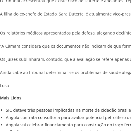
O tribunal acrescentou que existe risco de Duterte e apoiantes “
A filha do ex-chefe de Estado, Sara Duterte, é atualmente vice-pres
Os relatórios médicos apresentados pela defesa, alegando declínio c
“A Câmara considera que os documentos não indicam de que forma o 
Os juízes sublinharam, contudo, que a avaliação se refere apenas à
Ainda cabe ao tribunal determinar se os problemas de saúde aleg
Lusa
Mais Lidos
SIC deteve três pessoas implicadas na morte de cidadão brasile
Angola contrata consultoria para avaliar potencial petrolífero 
Angola vai celebrar financiamento para construção do troço fe