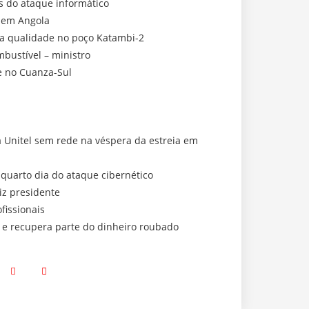
s do ataque informático
r em Angola
oa qualidade no poço Katambi-2
bustível – ministro
e no Cuanza-Sul
a Unitel sem rede na véspera da estreia em
 quarto dia do ataque cibernético
iz presidente
fissionais
a e recupera parte do dinheiro roubado