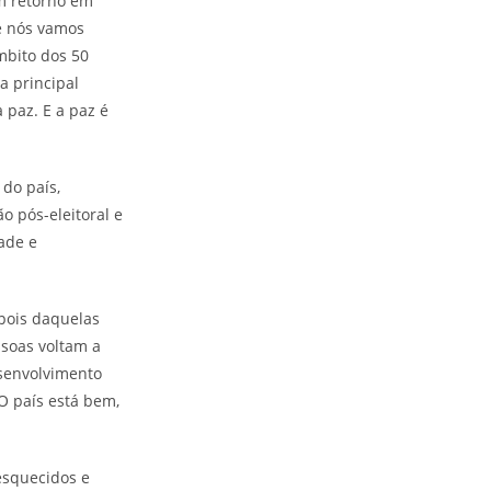
em retorno em
e nós vamos
mbito dos 50
a principal
paz. E a paz é
 do país,
o pós-eleitoral e
ade e
epois daquelas
ssoas voltam a
esenvolvimento
O país está bem,
esquecidos e