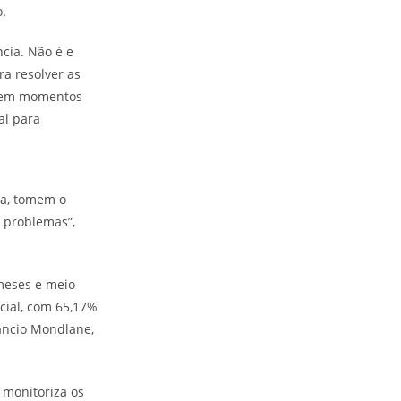
o.
ncia. Não é e
a resolver as
o em momentos
al para
ca, tomem o
s problemas”,
meses e meio
cial, com 65,17%
nâncio Mondlane,
 monitoriza os