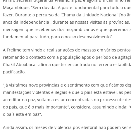
Para o secretário-geral da Frelimo, a paz é agora um caminho s
Moçambique: “Sem dúvida. A paz é fundamental para tudo o qu
fazer. Durante o percurso da ‘Chama da Unidade Nacional’ [no â
anos da independência], durante as nossas visitas às províncias, 
mensagem que recebemos dos moçambicanos é que queremos a 
fundamental para tudo, para o nosso desenvolvimento”.
A Frelimo tem vindo a realizar ações de massas em vários pontos
retomando o contacto com a população após o período de agitaçã
Chakil Aboobacar afirma que ter encontrado no terreno estabilid
pacificação.
“Já visitámos nove províncias e o sentimento com que ficámos d
manifestações violentas e ilegais é que o país está estável, as pe
acreditar na paz, voltam a estar concentradas no processo de d
do país, que é o mais importante”, considera, assumindo ainda: “
o país está em paz”.
Ainda assim, os meses de violência pós-eleitoral não podem ser 