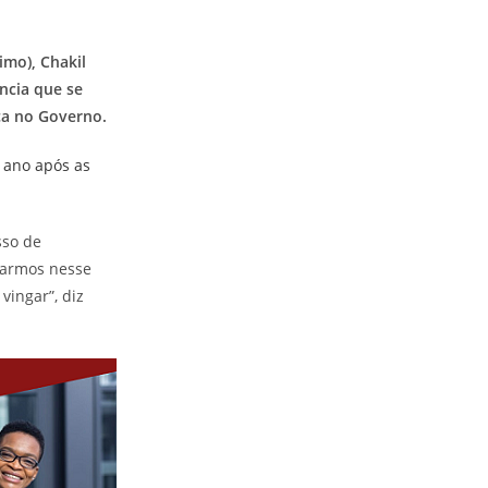
imo), Chakil
ncia que se
ça no Governo.
sso de
uarmos nesse
vingar”, diz