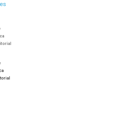
es
e
ica
itorial
e
ca
torial