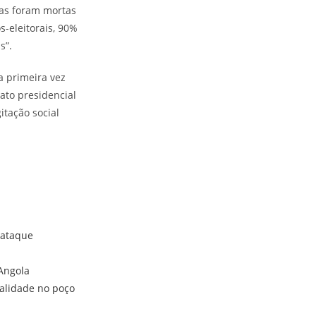
oas foram mortas
-eleitorais, 90%
s”.
 primeira vez
ato presidencial
itação social
 ataque
 Angola
ualidade no poço