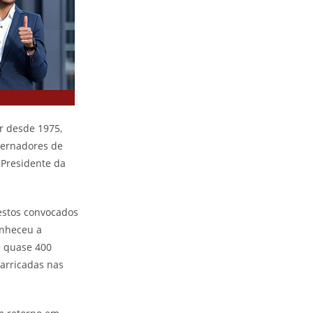
er desde 1975,
vernadores de
o Presidente da
estos convocados
onheceu a
e quase 400
barricadas nas