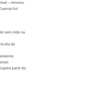
ível – ministro
 Cuanza-Sul
tel sem rede na
to dia do
residente
ionais
ecupera parte do