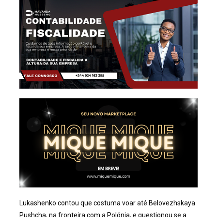
Lukashenko contou que costuma voar até Belovezhskaya
Pushcha, na fronteira com a Polónia, e questionou se a