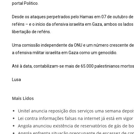
portal Politico.
Desde os ataques perpetrados pelo Hamas em 07 de outubro de 
reféns – e o início da ofensiva israelita em Gaza, ambos os lad
libertação de reféns.
Uma comissão independente da ONU e um número crescente de pa
a ofensiva militar israelita em Gaza como um genocídio.
Até à data, contabilizam-se mais de 65.000 palestinianos mortos,
Lusa
Mais Lidos
Unitel anuncia reposição dos serviços uma semana depoi
Lei contra informações falsas na internet já está em vigo
Angola anunciou existência de reservatórios de gás de b
Angola enfrenta situação preocupante de escassez de com