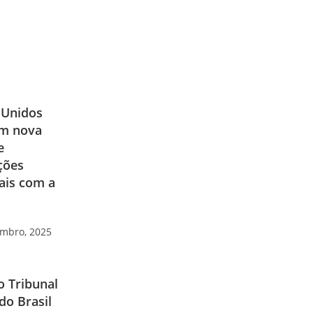
 Unidos
m nova
e
ções
ais com a
embro, 2025
 Tribunal
do Brasil