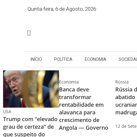
Quinta-feira, 6 de Agosto, 2026
INÍCIO
POLÍTICA
ECONOMIA
SOCIEDA
Economia
Rússia
Banca deve
Rússia d
transformar
abatido
rentabilidade em
ucrania
alavanca para
madrug
USA
Trump com “elevado
crescimento de
grau de certeza” de
12 de Set
Angola — Governo
que suspeito do