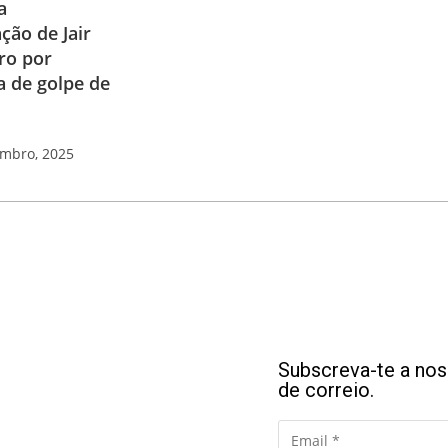
a
ção de Jair
ro por
a de golpe de
embro, 2025
Subscreva-te a noss
de correio.