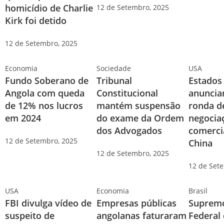
homicídio de Charlie
12 de Setembro, 2025
Kirk foi detido
12 de Setembro, 2025
Economia
Sociedade
USA
Fundo Soberano de
Tribunal
Estados
Angola com queda
Constitucional
anuncia
de 12% nos lucros
mantém suspensão
ronda d
em 2024
do exame da Ordem
negocia
dos Advogados
comerci
12 de Setembro, 2025
China
12 de Setembro, 2025
12 de Set
USA
Economia
Brasil
FBI divulga vídeo de
Empresas públicas
Supremo
suspeito de
angolanas faturaram
Federal 