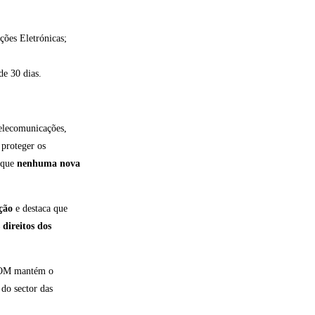
ções Eletrónicas;
e 30 dias.
elecomunicações,
 proteger os
e que
nenhuma nova
ção
e destaca que
 direitos dos
ACOM mantém o
do sector das