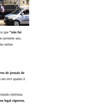
ece que
“não foi
o presente ano,
as online.
rtes de jornais de
ca em erro quanto à
luindo telefonia
so legal rigoroso
,