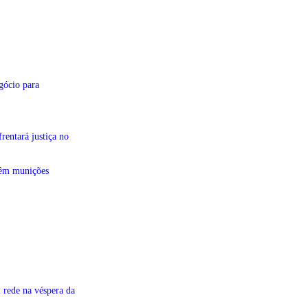
gócio para
entará justiça no
têm munições
 rede na véspera da