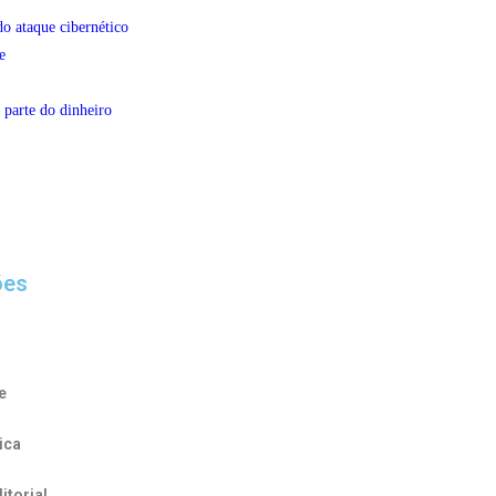
do ataque cibernético
e
 parte do dinheiro
ões
e
ica
itorial