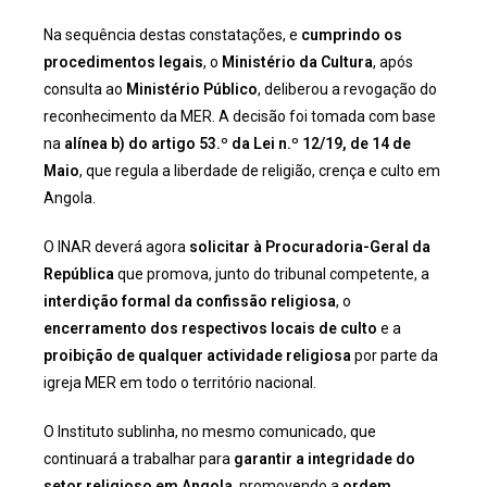
Na sequência destas constatações, e
cumprindo os
procedimentos legais
, o
Ministério da Cultura
, após
consulta ao
Ministério Público
, deliberou a revogação do
reconhecimento da MER. A decisão foi tomada com base
na
alínea b) do artigo 53.º da Lei n.º 12/19, de 14 de
Maio
, que regula a liberdade de religião, crença e culto em
Angola.
O INAR deverá agora
solicitar à Procuradoria-Geral da
República
que promova, junto do tribunal competente, a
interdição formal da confissão religiosa
, o
encerramento dos respectivos locais de culto
e a
proibição de qualquer actividade religiosa
por parte da
igreja MER em todo o território nacional.
O Instituto sublinha, no mesmo comunicado, que
continuará a trabalhar para
garantir a integridade do
setor religioso em Angola
, promovendo a
ordem