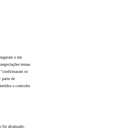
chegaram a um
negociações tensas.
s “confirmaram os
r parte de
etidos a controles
 foi alcançado,