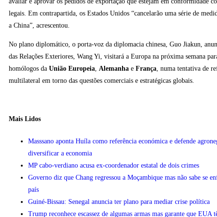
avaliar e aprovar os pedidos de exportação que estejam em conformidade co
legais. Em contrapartida, os Estados Unidos “cancelarão uma série de medida
a China”, acrescentou.
No plano diplomático, o porta-voz da diplomacia chinesa, Guo Jiakun, anun
das Relações Exteriores, Wang Yi, visitará a Europa na próxima semana par
homólogos da
União Europeia
,
Alemanha
e
França
, numa tentativa de re
multilateral em torno das questões comerciais e estratégicas globais.
Mais Lidos
Masssano aponta Huíla como referência económica e defende agrone
diversificar a economia
MP cabo-verdiano acusa ex-coordenador estatal de dois crimes
Governo diz que Chang regressou a Moçambique mas não sabe se enfr
país
Guiné-Bissau: Senegal anuncia ter plano para mediar crise política
Trump reconhece escassez de algumas armas mas garante que EUA 