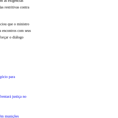
m as exigências
s restritivas contra
ciou que o ministro
a encontros com seus
forçar o diálogo
gócio para
entará justiça no
têm munições