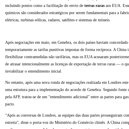
incluindo pontos como a facilitação do envio de
terras raras
aos EUA. Esse
químicos são considerados estratégicos por serem fundamentais para a fabric
elétricas, turbinas eólicas, radares, satélites e sistemas de mísseis.
Após negociações em maio, em Genebra, os dois países haviam concordado
temporariamente as tarifas punitivas impostas de forma recíproca. A Chin
flexibilizar contramedidas não tarifárias, mas os EUA acusaram posteriorm
de atrasar intencionalmente as licenças de exportação de terras raras — o 
inviabilizar o entendimento inicial.
No entanto, após uma nova ronda de negociações realizada em Londres este 
uma estrutura para a implementação do acordo de Genebra. Segundo fonte d
pela AFP, tratou-se de um “entendimento adicional” entre as partes para gara
pacto.
“Após as conversas de Londres, as equipes das duas partes prosseguiram 
estreita”, disse o porta-voz do Ministério do Comércio chinês. A China com