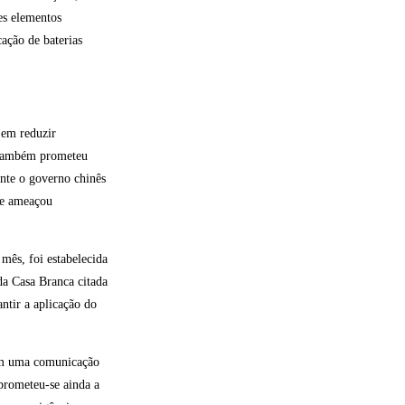
s elementos
ação de baterias
 em reduzir
a também prometeu
ente o governo chinês
que ameaçou
mês, foi estabelecida
a Casa Branca citada
ntir a aplicação do
com uma comunicação
prometeu-se ainda a