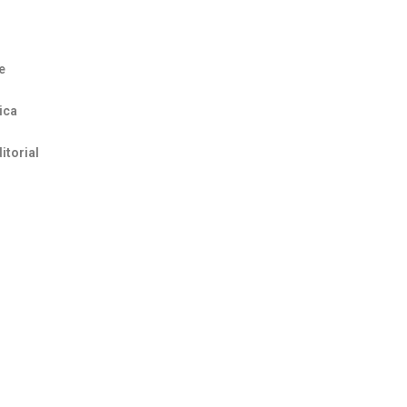
e
ica
itorial