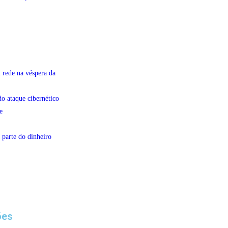
 rede na véspera da
do ataque cibernético
e
 parte do dinheiro
ões