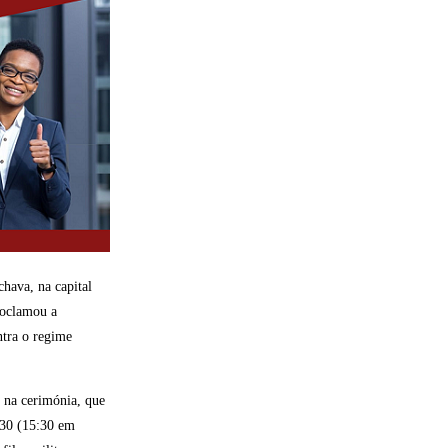
chava, na capital
roclamou a
ntra o regime
m na cerimónia, que
:30 (15:30 em