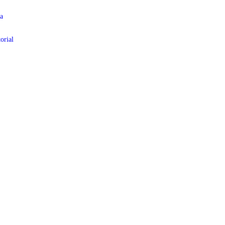
a
orial