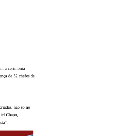
om a cerimónia
ença de 32 chefes de
riadas, não só no
iel Chapo,
sta”.