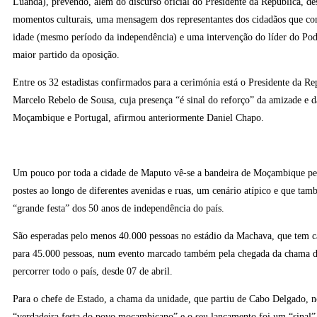
Luanda), prevendo, além do discurso oficial do Presidente da República, desf
momentos culturais, uma mensagem dos representantes dos cidadãos que c
idade (mesmo período da independência) e uma intervenção do líder do Po
maior partido da oposição.
Entre os 32 estadistas confirmados para a cerimónia está o Presidente da Re
Marcelo Rebelo de Sousa, cuja presença “é sinal do reforço” da amizade e d
Moçambique e Portugal, afirmou anteriormente Daniel Chapo.
Um pouco por toda a cidade de Maputo vê-se a bandeira de Moçambique pe
postes ao longo de diferentes avenidas e ruas, um cenário atípico e que tamb
“grande festa” dos 50 anos de independência do país.
São esperadas pelo menos 40.000 pessoas no estádio da Machava, que tem ca
para 45.000 pessoas, num evento marcado também pela chegada da chama d
percorrer todo o país, desde 07 de abril.
Para o chefe de Estado, a chama da unidade, que partiu de Cabo Delgado, n
“verdadeira festa do povo moçambicano” e o seu lançamento foi um “sinal” 