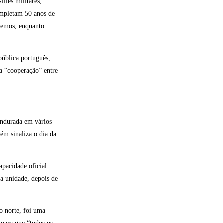
iles militares,
ompletam 50 anos de
demos, enquanto
pública português,
a “cooperação” entre
ndurada em vários
ém sinaliza o dia da
pacidade oficial
a unidade, depois de
o norte, foi uma
para que “todos os