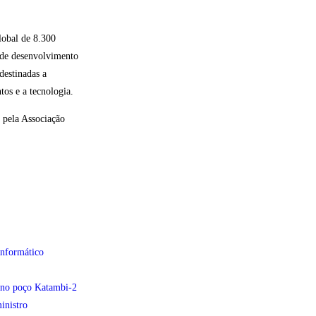
lobal de 8.300
s de desenvolvimento
destinadas a
tos e a tecnologia.
 pela Associação
informático
e no poço Katambi-2
inistro