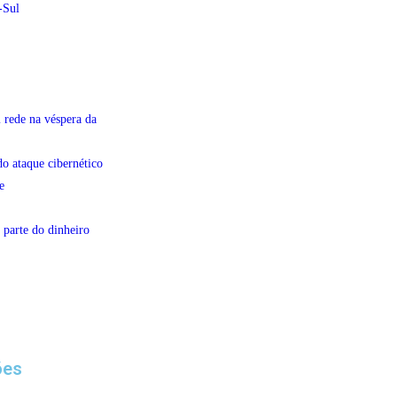
-Sul
 rede na véspera da
do ataque cibernético
e
 parte do dinheiro
ões