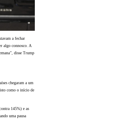
stavam a fechar
er algo connosco. A
 semana”, disse Trump
aíses chegaram a um
isto como o início de
contra 145%) e as
ntando uma pausa