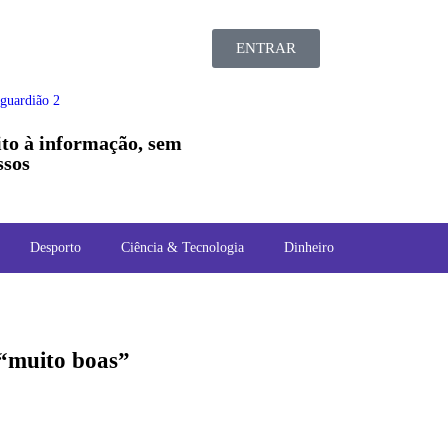
ENTRAR
ito à informação, sem
sos
Desporto
Ciência & Tecnologia
Dinheiro
 “muito boas”