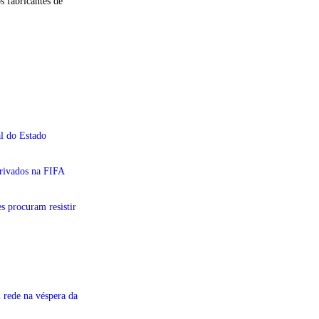
 fabricantes de
l do Estado
privados na FIFA
s procuram resistir
 rede na véspera da