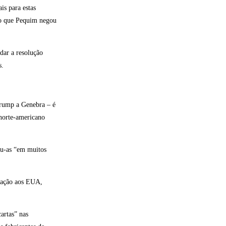
is para estas
go que Pequim negou
dar a resolução
s.
Trump a Genebra – é
norte-americano
ou-as “em muitos
elação aos EUA,
artas” nas