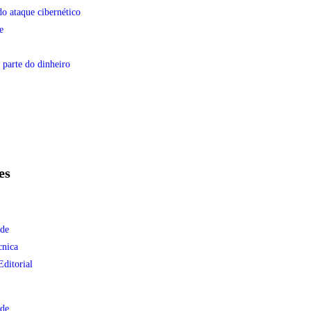
do ataque cibernético
e
 parte do dinheiro
es
ade
cnica
Editorial
ade