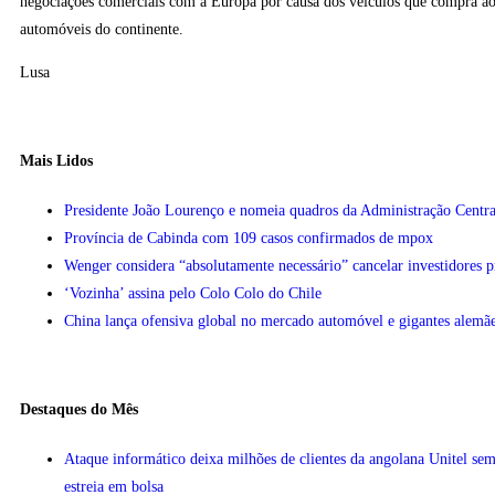
negociações comerciais com a Europa por causa dos veículos que compra aos
automóveis do continente.
Lusa
Mais Lidos
Presidente João Lourenço e nomeia quadros da Administração Centra
Província de Cabinda com 109 casos confirmados de mpox
Wenger considera “absolutamente necessário” cancelar investidores 
‘Vozinha’ assina pelo Colo Colo do Chile
China lança ofensiva global no mercado automóvel e gigantes alemãe
Destaques do Mês
Ataque informático deixa milhões de clientes da angolana Unitel sem
estreia em bolsa