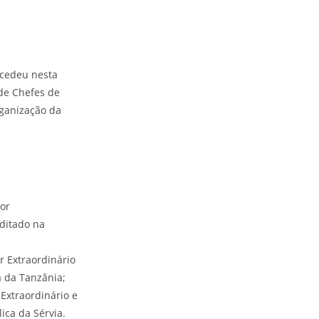
ocedeu nesta
 de Chefes de
rganização da
or
editado na
r Extraordinário
a da Tanzânia;
Extraordinário e
ica da Sérvia.