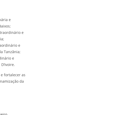
ária e
Baixos;
traordinário e
ia;
aordinário e
da Tanzânia;
inário e
D’Ivoire.
e fortalecer as
dinamização da
leiro