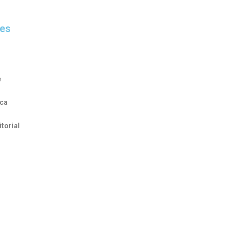
es
e
ica
itorial