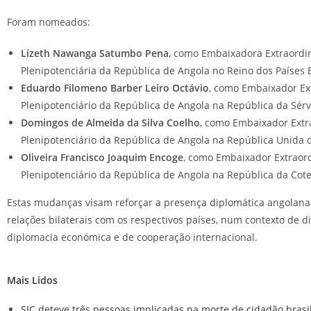
Foram nomeados:
Lizeth Nawanga Satumbo Pena
, como Embaixadora Extraordin
Plenipotenciária da República de Angola no Reino dos Países 
Eduardo Filomeno Barber Leiro Octávio
, como Embaixador Ex
Plenipotenciário da República de Angola na República da Sérv
Domingos de Almeida da Silva Coelho
, como Embaixador Extr
Plenipotenciário da República de Angola na República Unida 
Oliveira Francisco Joaquim Encoge
, como Embaixador Extraord
Plenipotenciário da República de Angola na República da Cote 
Estas mudanças visam reforçar a presença diplomática angolana 
relações bilaterais com os respectivos países, num contexto de 
diplomacia económica e de cooperação internacional.
Mais Lidos
SIC deteve três pessoas implicadas na morte de cidadão brasi