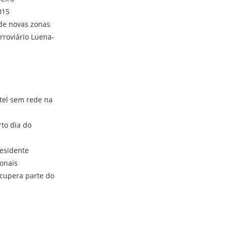
015
 de novas zonas
rroviário Luena-
tel sem rede na
to dia do
residente
ionais
ecupera parte do