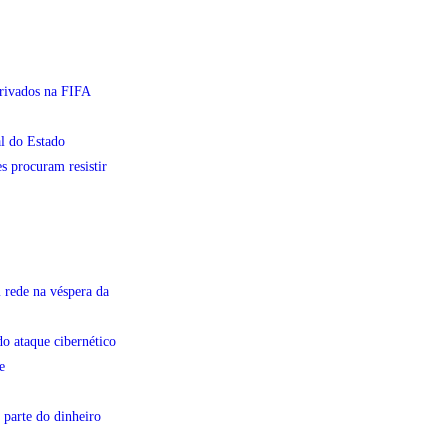
privados na FIFA
l do Estado
s procuram resistir
 rede na véspera da
do ataque cibernético
e
 parte do dinheiro