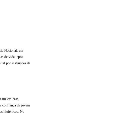
cia Nacional, em
ias de vida, após
ital por instruções da
à luz em casa.
da confiança da jovem
os higiénicos. No