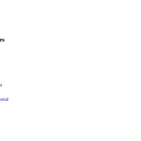
es
a
orial