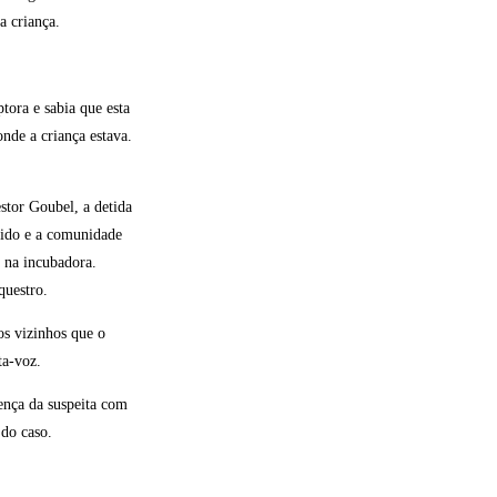
a criança.
tora e sabia que esta
onde a criança estava.
stor Goubel, a detida
rido e a comunidade
 na incubadora.
questro.
os vizinhos que o
ta-voz.
ença da suspeita com
 do caso.