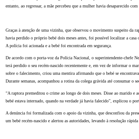
entanto, ao regressar, a mãe percebeu que a mulher havia desaparecido com 
Graças à atenção de uma vizinha, que observou o movimento suspeito da rap
havia perdido o próprio bebé dois meses antes, foi possível localizar a casa 
A polícia foi acionada e a bebé foi encontrada em segurança.
De acordo com o porta-voz da Polícia Nacional, o superintendente-chefe Ne
terá perdido o seu recém-nascido recentemente e, em vez de informar o ma
sobre o falecimento, criou uma mentira afirmando que o bebé se encontrava
Durante semanas, acompanhou a rotina da colega grávida até consumar o se
“A raptora premeditou o crime ao longo de dois meses. Disse ao marido e a
bebé estava internado, quando na verdade já havia falecido”, explicou o por
A denúncia foi formalizada com o apoio da vizinha, que desconfiou da pres
um bebé recém-nascido e alertou as autoridades, levando à resolução rápida