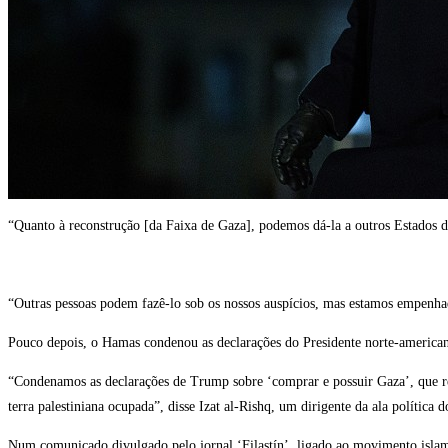
“Quanto à reconstrução [da Faixa de Gaza], podemos dá-la a outros Estados do 
“Outras pessoas podem fazê-lo sob os nossos auspícios, mas estamos empenha
Pouco depois, o Hamas condenou as declarações do Presidente norte-america
“Condenamos as declarações de Trump sobre ‘comprar e possuir Gaza’, que ref
terra palestiniana ocupada”, disse Izat al-Rishq, um dirigente da ala política 
Num comunicado divulgado pelo jornal ‘Filastín’, ligado ao movimento islami