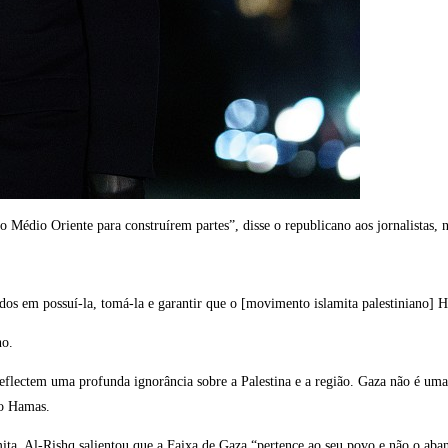
Médio Oriente para construírem partes”, disse o republicano aos jornalistas, no
dos em possuí-la, tomá-la e garantir que o [movimento islamita palestiniano]
no.
lectem uma profunda ignorância sobre a Palestina e a região. Gaza não é uma 
do Hamas.
ta, Al-Rishq salientou que a Faixa de Gaza “pertence ao seu povo e não o aba