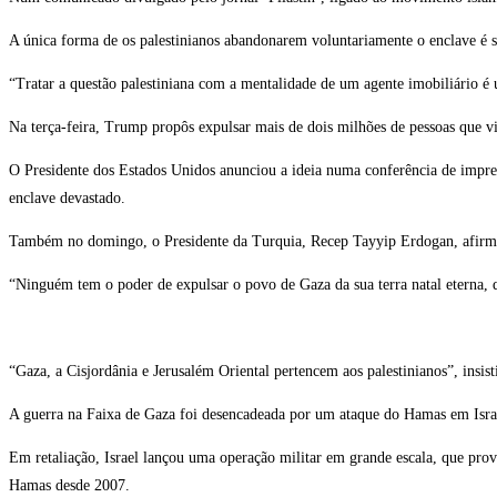
A única forma de os palestinianos abandonarem voluntariamente o enclave é se
“Tratar a questão palestiniana com a mentalidade de um agente imobiliário é u
Na terça-feira, Trump propôs expulsar mais de dois milhões de pessoas que 
O Presidente dos Estados Unidos anunciou a ideia numa conferência de impre
enclave devastado.
Também no domingo, o Presidente da Turquia, Recep Tayyip Erdogan, afirmou
“Ninguém tem o poder de expulsar o povo de Gaza da sua terra natal eterna, 
“Gaza, a Cisjordânia e Jerusalém Oriental pertencem aos palestinianos”, insis
A guerra na Faixa de Gaza foi desencadeada por um ataque do Hamas em Israe
Em retaliação, Israel lançou uma operação militar em grande escala, que provo
Hamas desde 2007.