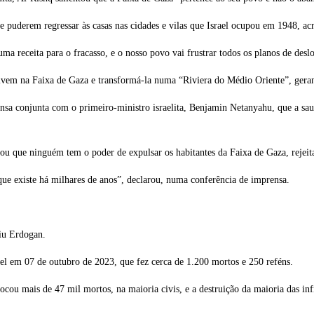
 puderem regressar às casas nas cidades e vilas que Israel ocupou em 1948, acr
ma receita para o fracasso, e o nosso povo vai frustrar todos os planos de desl
vivem na Faixa de Gaza e transformá-la numa “Riviera do Médio Oriente”, gera
nsa conjunta com o primeiro-ministro israelita, Benjamin Netanyahu, que a sa
 que ninguém tem o poder de expulsar os habitantes da Faixa de Gaza, rejei
que existe há milhares de anos”, declarou, numa conferência de imprensa.
tiu Erdogan.
l em 07 de outubro de 2023, que fez cerca de 1.200 mortos e 250 reféns.
cou mais de 47 mil mortos, na maioria civis, e a destruição da maioria das infr