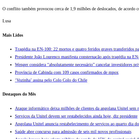
O conflito também provocou cerca de 1,9 milhões de deslocados, de acordo
Lusa
Mais Lidos
Tragédia na EN-100: 22 mortos e quatro feridos graves transferidos pa
Presidente João Lourenço manifesta consternação após tragédia na EN
Wenger considera “absolutamente necessário” cancelar investidores pr
Província de Cabinda com 109 casos confirmados de mpox
‘Vozinha’ assina pelo Colo Colo do Chile
Destaques do Mês
Ataque informático deixa milhões de clientes da angolana Unitel sem r
Serviços da Unitel devem ser restabelecidos ainda hoje, diz presidente
Angolana Unitel anuncia restabelecimento de serviços ao quarto dia do
Saúde abre concurso para admissão de seis mil novos profissionais