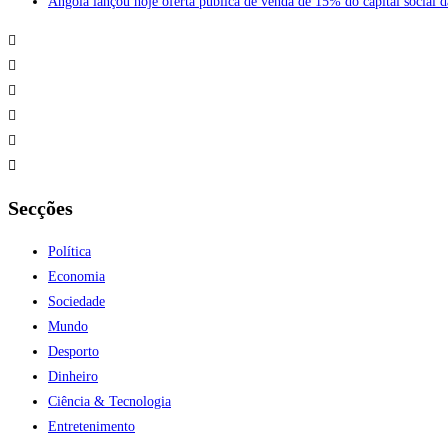
Angola lançou hoje oferta pública de venda de 15% do capital socia
Secções
Política
Economia
Sociedade
Mundo
Desporto
Dinheiro
Ciência & Tecnologia
Entretenimento