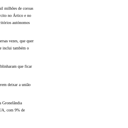
mil milhões de coroas
rcito no Ártico e no
ritórios autónomos
ersas vezes, que quer
ue inclui também o
blinharam que ficar
rem deixar a união
da Gronelândia
 EUA, com 9% de