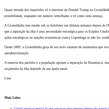
Quase metade dos inquiridos vê o interesse de Donald Trump na Gronelân
possibilidade, enquanto um número semelhante o vê como uma ameaça.
A Gronelândia tem estado sob os holofotes nas últimas semanas depois de 
que a aquisição da ilha é uma necessidade estratégica para os Estados Unido
ações estratégicas ou sanções económicas contra Copenhaga se não for vend
Desde 2009, a Gronelândia goza de um novo estatuto de autonomia que reco
autodeterminação.
A maioria dos partidos e a população apoiam a separação da Dinamarca, m
orçamento da ilha depende da sua ajuda anual.
Lusa
Mais Lidos
Unitel anuncia reposição dos serviços uma semana depois do ataque 