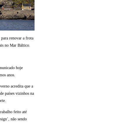
para renovar a frota
ais no Mar Báltico.
omunicado hoje
imos anos.
verno acredita que a
de países vizinhos na
rte.
rabalho feito até
esign’, não sendo