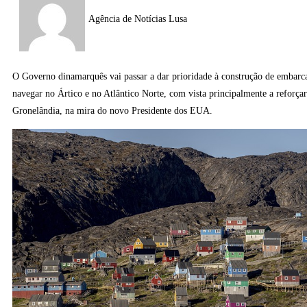
Agência de Notícias Lusa
O Governo dinamarquês vai passar a dar prioridade à construção de embarc
navegar no Ártico e no Atlântico Norte, com vista principalmente a reforçar
Gronelândia, na mira do novo Presidente dos EUA.