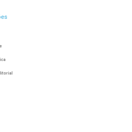
ões
e
ica
itorial