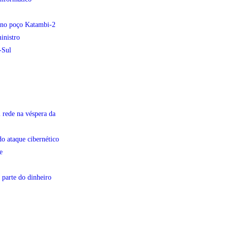
e no poço Katambi-2
inistro
-Sul
 rede na véspera da
do ataque cibernético
e
 parte do dinheiro