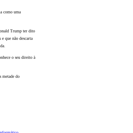
dia como uma
Donald Trump ter dito
s e que não descarta
ida.
nhece o seu direito à
as metade do
informático