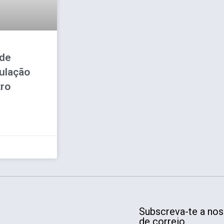
nde
ulação
tro
Subscreva-te a noss
de correio.