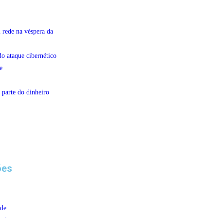
 rede na véspera da
do ataque cibernético
e
 parte do dinheiro
ões
ade