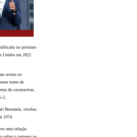
publicado no próximo
dos Unidos em 2021
am acesso ao
nte testes de
emia do coronavírus,
V-2.
l Bernstein, revelou
em 1974.
ve uma relação
o sobre o regresso ao