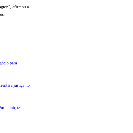
ington”, afirmou a
os.
gócio para
entará justiça no
têm munições