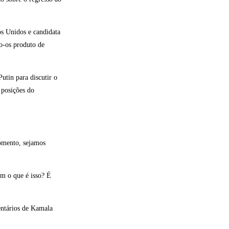
os Unidos e candidata
o-os produto de
utin para discutir o
 posições do
omento, sejamos
em o que é isso? É
ntários de Kamala