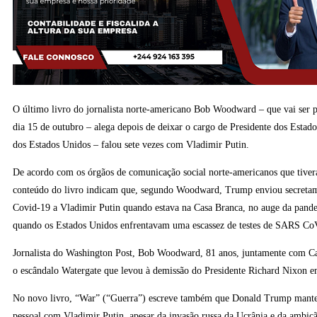
O último livro do jornalista norte-americano Bob Woodward – que vai ser 
dia 15 de outubro – alega depois de deixar o cargo de Presidente dos Esta
dos Estados Unidos – falou sete vezes com Vladimir Putin.
De acordo com os órgãos de comunicação social norte-americanos que tiver
conteúdo do livro indicam que, segundo Woodward, Trump enviou secretame
Covid-19 a Vladimir Putin quando estava na Casa Branca, no auge da pand
quando os Estados Unidos enfrentavam uma escassez de testes de SARS Co
Jornalista do Washington Post, Bob Woodward, 81 anos, juntamente com Car
o escândalo Watergate que levou à demissão do Presidente Richard Nixon 
No novo livro, “War” (“Guerra”) escreve também que Donald Trump mante
pessoal com Vladimir Putin, apesar da invasão russa da Ucrânia e da ambiçã