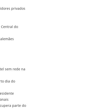
idores privados
 Central do
s alemães
tel sem rede na
to dia do
residente
ionais
ecupera parte do