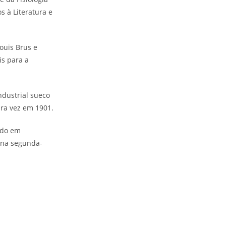
s à Literatura e
ouis Brus e
is para a
ndustrial sueco
ira vez em 1901.
ado em
 na segunda-