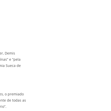
er, Demis
ínas” e “pela
emia Sueca de
es, o premiado
ente de todas as
io”.