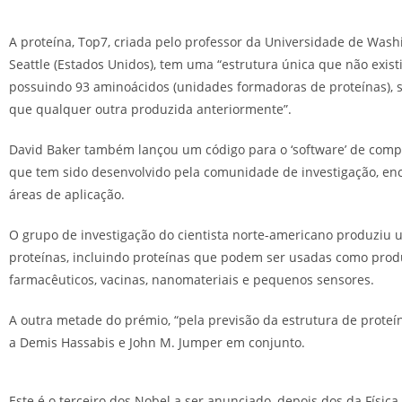
A proteína, Top7, criada pelo professor da Universidade de Wash
Seattle (Estados Unidos), tem uma “estrutura única que não exist
possuindo 93 aminoácidos (unidades formadoras de proteínas), 
que qualquer outra produzida anteriormente”.
David Baker também lançou um código para o ‘software’ de comp
que tem sido desenvolvido pela comunidade de investigação, en
áreas de aplicação.
O grupo de investigação do cientista norte-americano produziu 
proteínas, incluindo proteínas que podem ser usadas como prod
farmacêuticos, vacinas, nanomateriais e pequenos sensores.
A outra metade do prémio, “pela previsão da estrutura de proteín
a Demis Hassabis e John M. Jumper em conjunto.
Este é o terceiro dos Nobel a ser anunciado, depois dos da Física 