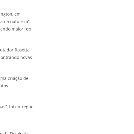
ington, em
ia na natureza”,
sendo maior “do
utador Rosetta,
contrando novas
uma criação de
utos
as”, foi entregue
e da Fisiologia