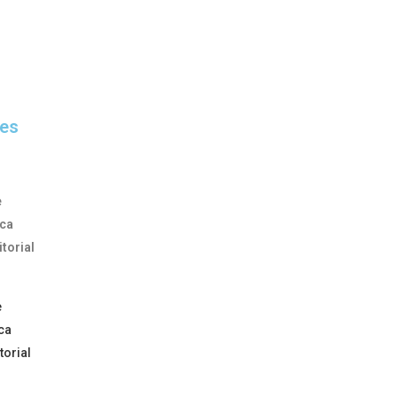
es
e
ica
itorial
e
ca
torial