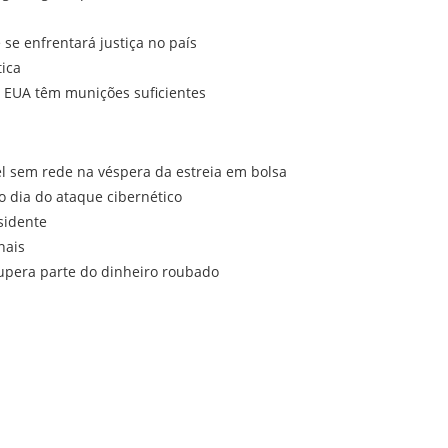
e enfrentará justiça no país
tica
EUA têm munições suficientes
el sem rede na véspera da estreia em bolsa
o dia do ataque cibernético
sidente
nais
cupera parte do dinheiro roubado