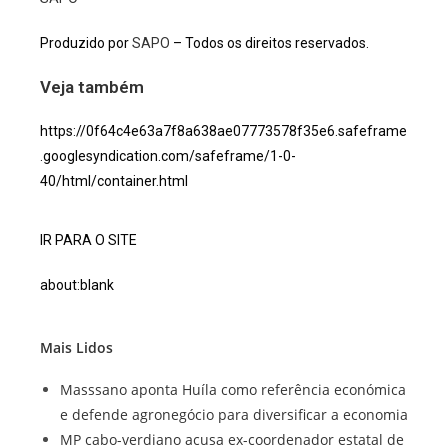
Produzido por
SAPO
– Todos os direitos reservados.
Veja também
https://0f64c4e63a7f8a638ae07773578f35e6.safeframe
.googlesyndication.com/safeframe/1-0-
40/html/container.html
IR PARA O SITE
about:blank
Mais Lidos
Masssano aponta Huíla como referência económica
e defende agronegócio para diversificar a economia
MP cabo-verdiano acusa ex-coordenador estatal de