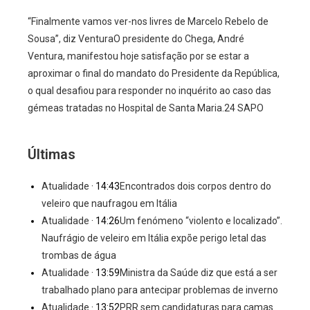
“Finalmente vamos ver-nos livres de Marcelo Rebelo de
Sousa”, diz VenturaO presidente do Chega, André
Ventura, manifestou hoje satisfação por se estar a
aproximar o final do mandato do Presidente da República,
o qual desafiou para responder no inquérito ao caso das
gémeas tratadas no Hospital de Santa Maria.24 SAPO
Últimas
Atualidade
· 14:43
Encontrados dois corpos dentro do
veleiro que naufragou em Itália
Atualidade
· 14:26
Um fenómeno “violento e localizado”.
Naufrágio de veleiro em Itália expõe perigo letal das
trombas de água
Atualidade
· 13:59
Ministra da Saúde diz que está a ser
trabalhado plano para antecipar problemas de inverno
Atualidade
· 13:52
PRR sem candidaturas para camas