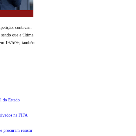
mpetição, contavam
 sendo que a última
o em 1975/76, também
l do Estado
privados na FIFA
s procuram resistir