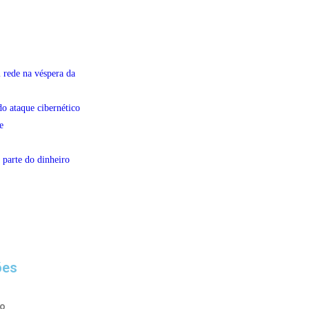
 rede na véspera da
do ataque cibernético
e
 parte do dinheiro
ões
to