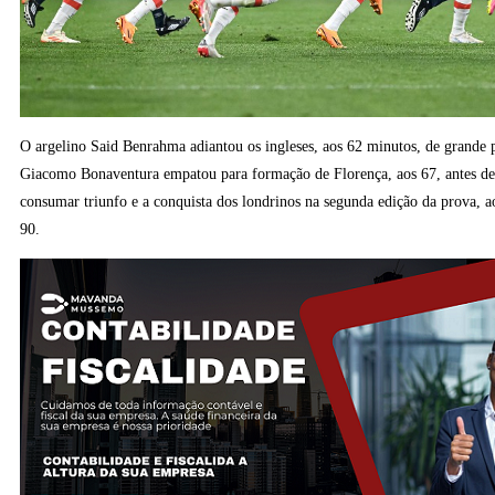
O argelino Said Benrahma adiantou os ingleses, aos 62 minutos, de grande 
Giacomo Bonaventura empatou para formação de Florença, aos 67, antes d
consumar triunfo e a conquista dos londrinos na segunda edição da prova, ao
90.