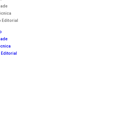
dade
écnica
 Editorial
o
dade
écnica
 Editorial