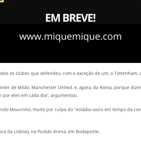
dos os clubes que defendeu, com a exceção de um, o Tottenham, d
nter de Milão, Manchester United, e, agora, da Roma, porque dize
i por eles em cada dia”, argumentou.
do Mourinho, muito por culpa do “estádio vazio em tempo da covi
hora da Lisboa), na Puskás Arena, em Budapeste.