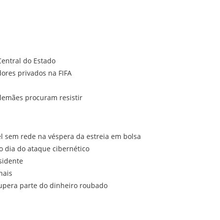
entral do Estado
ores privados na FIFA
lemães procuram resistir
el sem rede na véspera da estreia em bolsa
o dia do ataque cibernético
sidente
nais
cupera parte do dinheiro roubado