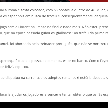
 qual a Roma é sexta colocada, com 60 pontos, a quatro do AC Milan
a os espanhóis em busca do troféu e, consequentemente, daquela 
 jogo com a Fiorentina. Penso na final e nada mais. Não estou p
 que na época passada guiou os ‘giallorossi’ ao troféu da primeir
lantel, foi abordado pelo treinador português, que não se mostrou
sperança é que ele possa, pelo menos, estar no banco. Com o Feye
r feliz”, explicou.
que disputou na carreira, e os adeptos romanos é notória desde a
raria ajudar os jogadores a vencer e tentar obter o que os fãs es