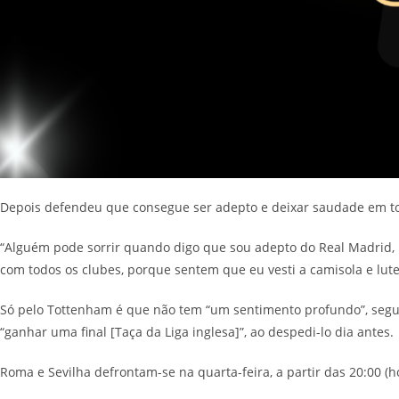
Depois defendeu que consegue ser adepto e deixar saudade em to
“Alguém pode sorrir quando digo que sou adepto do Real Madrid, I
com todos os clubes, porque sentem que eu vesti a camisola e lute
Só pelo Tottenham é que não tem “um sentimento profundo”, segun
“ganhar uma final [Taça da Liga inglesa]”, ao despedi-lo dia antes.
Roma e Sevilha defrontam-se na quarta-feira, a partir das 20:00 (