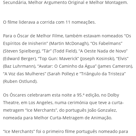
Secundária, Melhor Argumento Original e Melhor Montagem.
O filme liderava a corrida com 11 nomeações.
Para o Óscar de Melhor Filme, também estavam nomeados “Os
Espíritos de Inisherin” (Martin McDonagh), “Os Fabelmans”
(Steven Spielberg), “Tár” (Todd Field), “A Oeste Nada de Novo”
(Edward Berger), “Top Gun: Maverick” (Joseph Kosinski), “Elvis”
(Baz Luhrmann), “Avatar: O Caminho da Água” (James Cameron),
“A Voz das Mulheres” (Sarah Polley) e “Triângulo da Tristeza”
(Ruben Ostlund).
Os Óscares celebraram esta noite a 95.ª edição, no Dolby
Theatre, em Los Angeles, numa cerimónia que teve a curta-
metragem “Ice Merchants”, do português João Gonzalez,
nomeada para Melhor Curta-Metragem de Animação.
“Ice Merchants” foi o primeiro filme português nomeado para