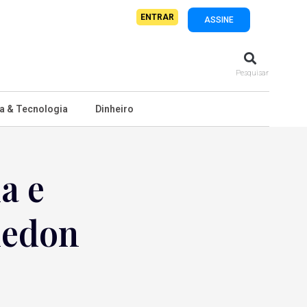
ENTRAR
ASSINE
Pesquisar
a & Tecnologia
Dinheiro
a e
ledon