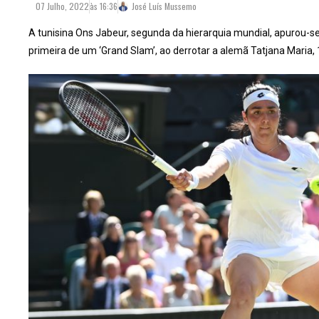
07 Julho, 2022
às
16:36
José Luís Mussemo
A tunisina Ons Jabeur, segunda da hierarquia mundial, apurou-se 
primeira de um ‘Grand Slam’, ao derrotar a alemã Tatjana Maria, 