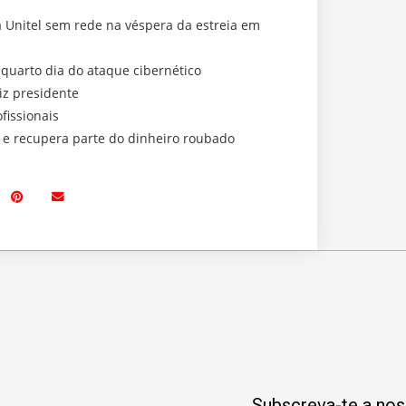
a Unitel sem rede na véspera da estreia em
 quarto dia do ataque cibernético
iz presidente
fissionais
a e recupera parte do dinheiro roubado
Subscreva-te a noss