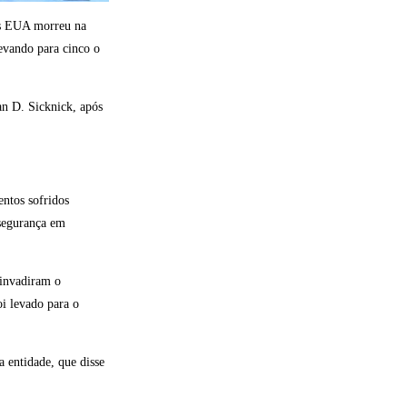
os EUA morreu na
levando para cinco o
an D. Sicknick, após
entos sofridos
 segurança em
 invadiram o
i levado para o
a entidade, que disse