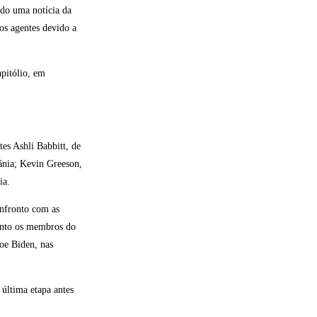
ado uma notícia da
os agentes devido a
pitólio, em
tes Ashli Babbitt, de
vânia; Kevin Greeson,
ia.
nfronto com as
uanto os membros do
Joe Biden, nas
 última etapa antes