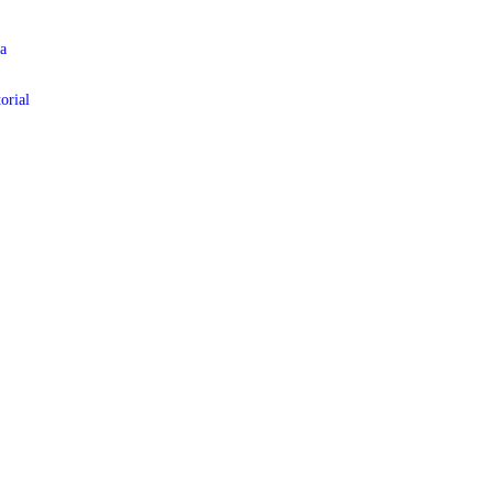
a
orial