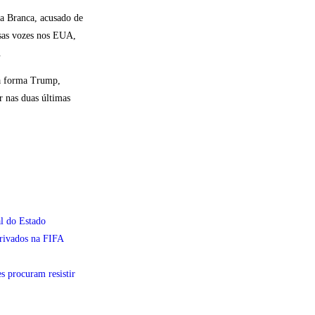
a Branca, acusado de
osas vozes nos EUA,
.
ta forma Trump,
r nas duas últimas
l do Estado
privados na FIFA
s procuram resistir