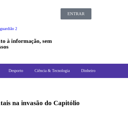
ENTRAR
ito à informação, sem
sos
Desporto
Ciência & Tecnologia
Dinheiro
atais na invasão do Capitólio