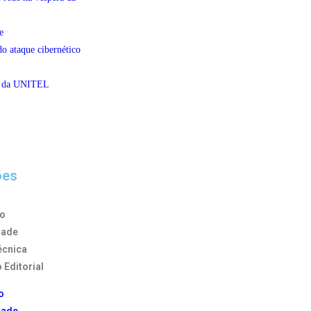
e
do ataque cibernético
al da UNITEL
ões
to
dade
écnica
 Editorial
o
dade