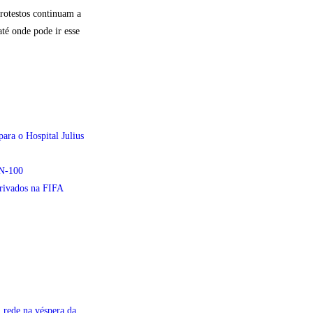
rotestos continuam a
té onde pode ir esse
ara o Hospital Julius
EN-100
privados na FIFA
 rede na véspera da