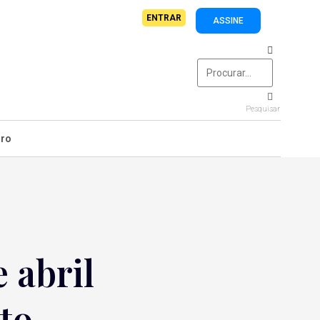
ENTRAR
ASSINE
Pesquisar
iro
 abril
to