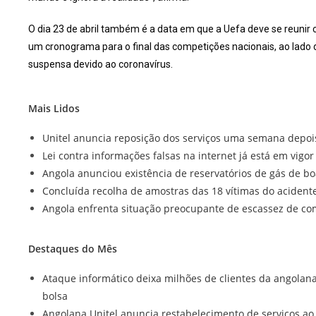
O dia 23 de abril também é a data em que a Uefa deve se reunir 
um cronograma para o final das competições nacionais, ao lado 
suspensa devido ao coronavírus.
Mais Lidos
Unitel anuncia reposição dos serviços uma semana depoi
Lei contra informações falsas na internet já está em vigo
Angola anunciou existência de reservatórios de gás de b
Concluída recolha de amostras das 18 vítimas do acident
Angola enfrenta situação preocupante de escassez de com
Destaques do Mês
Ataque informático deixa milhões de clientes da angolan
bolsa
Angolana Unitel anuncia restabelecimento de serviços ao