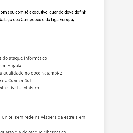
com seu comitê executivo, quando deve definir
da Liga dos Campeões e da Liga Europa,
s do ataque informático
r em Angola
oa qualidade no poço Katambi-2
e no Cuanza-Sul
bustível – ministro
a Unitel sem rede na véspera da estreia em
 quarto dia do ataque cibernético